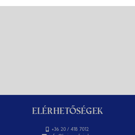
Ingyenes parkolás
Reggeli + Ebéd
Elérhetőségek
+36 20 / 418 7012