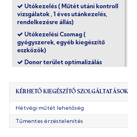
Utókezelés ( Műtét utáni kontroll
vizsgálatok , 1 éves utánkezelés,
rendelkezésre állás)
Utókezelési Csomag (
gyógyszerek, egyéb kiegészítő
eszközök)
Donor terület optimalizálás
FUE módszer ( egyik
leghatékonyabb nemzetközi
módszer)
Kérhető kiegészítő szolgáltatások
Speciális hajdiagnosztika
Hétvégi műtét lehetőség
dermatoszkóppal
Kapcsolatfelvétel
Tűmentes érzéstelenítés
3-4 csillagos szoba
Taxi