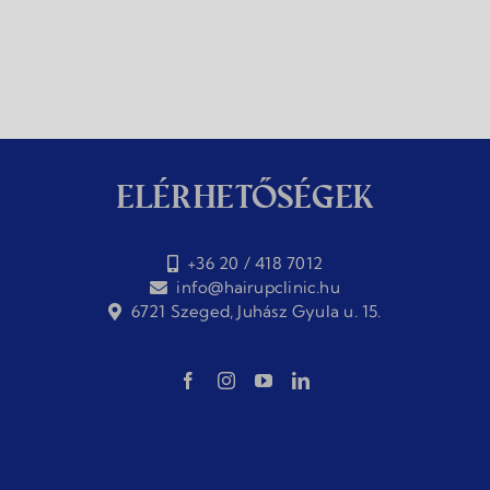
Elérhetőségek
+36 20 / 418 7012
info@hairupclinic.hu
6721 Szeged, Juhász Gyula u. 15.