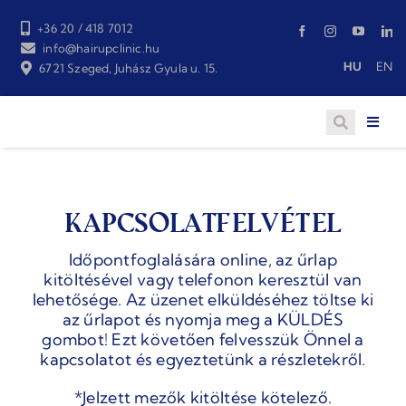
Skip
to
+36 20 / 418 7012
content
info@hairupclinic.hu
HU
EN
6721 Szeged, Juhász Gyula u. 15.
Kapcsolatfelvétel
Időpontfoglalására online, az űrlap
kitöltésével vagy telefonon keresztül van
lehetősége. Az üzenet elküldéséhez töltse ki
az űrlapot és nyomja meg a KÜLDÉS
gombot! Ezt követően felvesszük Önnel a
kapcsolatot és egyeztetünk a részletekről.
*Jelzett mezők kitöltése kötelező.