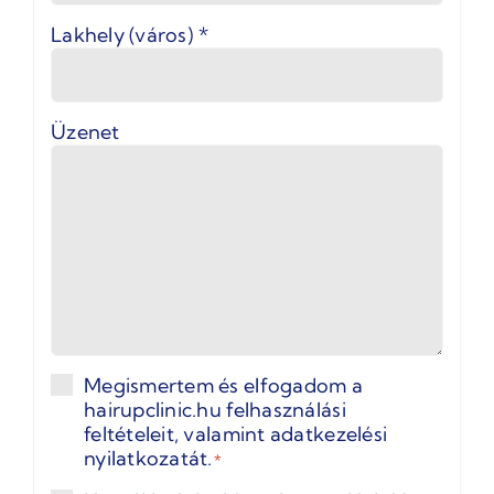
Lakhely (város)
*
Üzenet
Megismertem és elfogadom a
Adatkezelés
hairupclinic.hu
felhasználási
*
feltételeit
, valamint
adatkezelési
nyilatkozatát
.
*